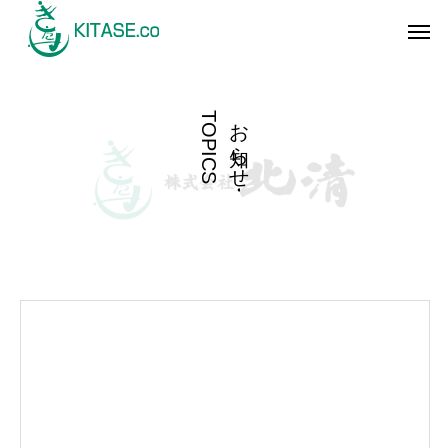
T
お
O
ら
P
I
せ
C
S