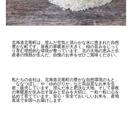
北海道北竜町は、澄んだ空気と清らかな水に恵まれた自然
豊かな町です。昼夜の寒暖差が大きく、稲の旨みをじっく
り育む理想的な環境が整っています。北の大地の恵みと生
産者の情熱が生んだ、自慢のお米をぜひご賞味ください。
私たちの会社は、北海道北竜町の豊かな自然環境のもと、
「ななつぼし」や「ゆめぴりか」など高品質なお米を生
産・販売しています。澄んだ水と肥沃な大地、そして昼夜
の寒暖差が生み出す旨みと甘みを大切に、一粒一粒に心を
込めて育てています。安心・安全でおいしいお米を、産地
直送で全国へお届けします。