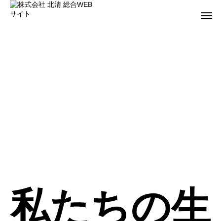
た
ち
の
私たちの生